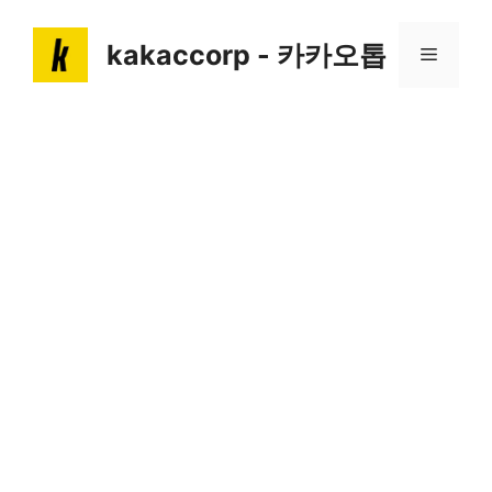
Skip
to
kakaccorp - 카카오톱
Menu
content