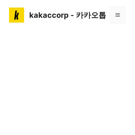
Skip
to
kakaccorp - 카카오톱
Menu
content